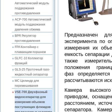
Автоматический модуль
поддержания
противодавления
ACP-700 Автоматический
модуль поддержания
давления обжима
Предназначен д
BPR Регулятор
эксперимента по о
противодавления
измерения их объе
FPA Контейнер с
плавающим поршнем
емкость сепарации 
GLFC-10 Коллектор
также измерител
фракций
положения грани
GLS-25 Проточный газо-
фаз определяетс
жидкостный сепаратор
рассчитываются исх
MC Цилиндр для
перемешивания
Камера высокого
VSE-700 Двухфазный
приводом, оснаще
видеосепаратор для
расстоянием, источ
измерения объемов
поступающих флюидов
сепаратора. Каме