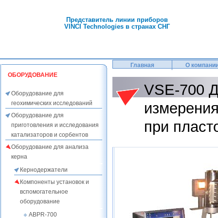
Представитель линии приборов
VINCI Technologies в странах СНГ
Главная
О компани
ОБОРУДОВАНИЕ
VSE-700 Д
Оборудование для
геохимических исследований
измерени
Оборудование для
при пласт
приготовления и исследования
катализаторов и сорбентов
Оборудование для анализа
керна
Кернодержатели
Компоненты установок и
вспомогательное
оборудование
ABPR-700