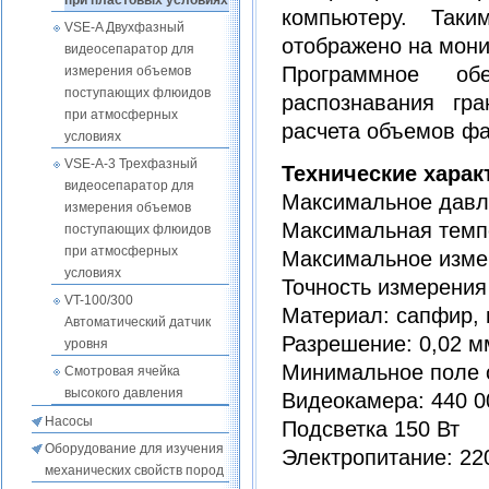
при пластовых условиях
компьютеру. Так
VSE-A Двухфазный
отображено на мони
видеосепаратор для
Программное обе
измерения объемов
поступающих флюидов
распознавания гра
при атмосферных
расчета объемов фа
условиях
VSE-A-3 Трехфазный
Технические харак
видеосепаратор для
Максимальное давле
измерения объемов
Максимальная темп
поступающих флюидов
при атмосферных
Максимальное изме
условиях
Точность измерения
VT-100/300
Материал: сапфир,
Автоматический датчик
Разрешение: 0,02 м
уровня
Минимальное поле 
Смотровая ячейка
высокого давления
Видеокамера: 440 0
Насосы
Подсветка 150 Вт
Оборудование для изучения
Электропитание: 220
механических свойств пород