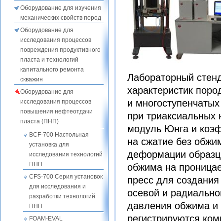
Оборудование для изучения
механических свойств пород
Оборудование для
исследования процессов
повреждения продуктивного
пласта и технологий
капитального ремонта
Лабораторный стенд
скважин
характеристик поро
Оборудование для
и многоступенчатых
исследования процессов
повышения нефтеотдачи
при триаксиальных
пласта (ПНП)
модуль Юнга и коэф
BCF-700 Настольная
на сжатие без обжи
установка для
деформации образц
исследования технологий
ПНП
обжима на проницае
CFS-700 Серия установок
пресс для создания
для исследования и
осевой и радиально
разработки технологий
давления обжима и 
ПНП
регистрируются ко
FOAM-EVAL