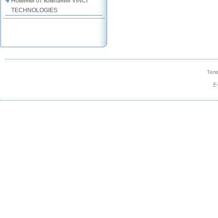
Новинки от компании VINCI
TECHNOLOGIES
Теле
E