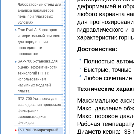
Лабораторный стенд для
деформацией и обра
анализа параметров
любого варианта на
пены при пластовых
для прогнозировани
условиях
гидравлического и 
Frac-Eval Лабораторно-
измерительный комплекс
характеристик горн
для определения
Достоинства:
проводимости
проппантов
Полностью автом
SAP-700 Установка для
оценки эффективности
Быстрые, точные 
технологий ПНП с
Любое сочетание 
использованием
насыпных моделей
Технические харак
пласта
STS-700 Установка для
Максимальное аксиа
исследования процессов
Макс. давление обжи
фильтрации
Макс. поровое давл
смешивающихся
Рабочая темпеарату
флюидов
TST 700 Лабораторный
Диаметр керна: 38 