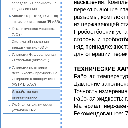
насыщения. Комплек
определения прочности на
переключающие клап
раздавливание
разъемы, комплект 
Анализатор твердых частиц
в пластовом флюиде (FLASS)
из нержавеющей ста
Каталитическая Установка
Пробоотборник уста
(MCB)
стороны и пробоотб
Система обнаружения
Ряд принадлежносте
твердых частиц (SDS)
для операции перек
Установка Фишера-Тропша,
настольная (микро-ФТ)
Установка испытания
ТЕХНИЧЕСКИЕ ХАР
механической прочности на
Рабочая температур
истирание в кипящем слое
Давление заполнени
(ASTM D-5757)
Точность измерения
Устройство для
перекачивания
Рабочая жидкость: г
Учебная каталитическая
Материал: нержаве
установка EPP
Рекомендованное: 7