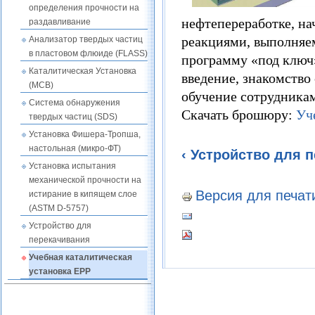
определения прочности на
нефтепереработке, на
раздавливание
реакциями, выполняем
Анализатор твердых частиц
в пластовом флюиде (FLASS)
программу «под ключ
Каталитическая Установка
введение, знакомство 
(MCB)
обучение сотрудникам
Система обнаружения
Скачать брошюру:
Уч
твердых частиц (SDS)
Установка Фишера-Тропша,
настольная (микро-ФТ)
‹ Устройство для 
Установка испытания
механической прочности на
Версия для печат
истирание в кипящем слое
(ASTM D-5757)
Устройство для
перекачивания
Учебная каталитическая
установка EPP