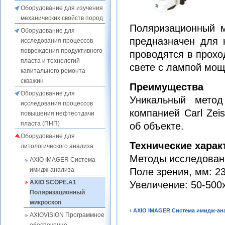
Оборудование для изучения
механических свойств пород
Поляризационный м
Оборудование для
предназначен для 
исследования процессов
повреждения продуктивного
проводятся в прохо
пласта и технологий
свете с лампой мощ
капитального ремонта
скважин
Преимущества
Оборудование для
Уникальный метод
исследования процессов
компанией Carl Ze
повышения нефтеотдачи
пласта (ПНП)
об объекте.
Оборудование для
Технические харак
литологического анализа
Методы исследовани
AXIO IMAGER Система
Поле зрения, мм: 2
имидж-анализа
AXIO SCOPE.A1
Увеличение: 50-500
Поляризационный
микроскоп
‹ AXIO IMAGER Система имидж-ан
AXIOVISION Программное