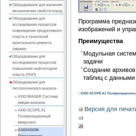
Оборудование для изучения
механических свойств пород
Оборудование для
Программа предназн
исследования процессов
изображений и упра
повреждения продуктивного
пласта и технологий
Преимущества
капитального ремонта
скважин
Модульная систем
Оборудование для
задачи
исследования процессов
Создание архивов,
повышения нефтеотдачи
пласта (ПНП)
таблиц с данными
Оборудование для
литологического анализа
‹ AXIO SCOPE.A1 Поляризационн
AXIO IMAGER Система
имидж-анализа
Версия для печат
AXIO SCOPE.A1
Поляризационный
микроскоп
AXIOVISION